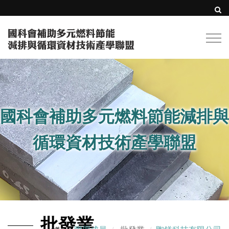
Togg
navi
國科會補助多元燃料節能減排與
循環資材技術產學聯盟
批發業