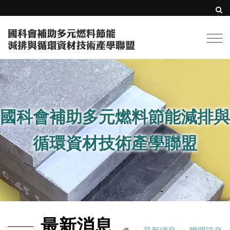
Togg
navi
國科會補助多元燃料節能減排與
循環資材技術產學聯盟
最新消息